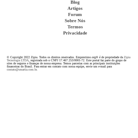
Blog
Artigos
Forum
Sobre Nós
Termos
Privacidade
© Copyright 2022 Zipia. Todos os direitos reservados. Emprestimo.org® é de propriedade da
Zipia
Tecnologia LTDA
, registrada sob o CNPJ 17.467.253/0001-72. Este portal faz parte do grupo de
sites de seguros e finanças de nossa empresa. Temos parcerias com as principais instituições
financeiras do Brasil. Para entrar em contato com nossa equipe, envie um e-mail para
contato@smartia.com.br
.