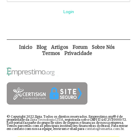
Login
Inicio
Blog
Artigos
Forum
Sobre Nós
Termos
Privacidade
© Copyright 2022 Zipia. Todos os direitos reservados. Emprestimo.org® é de
propriedade da
Zipia Tecnologia LTDA
, registrada sob o CNPJ 17.467.253/0001-72.
Este portal faz parte do grupo de sites de seguros e finanças de nossa empresa.
Temos parcerias com as principais instituições financeiras do Brasil. Para entrar
em contato com nossa equipe, envie um e-mail para
contato@smartia.com.br
.