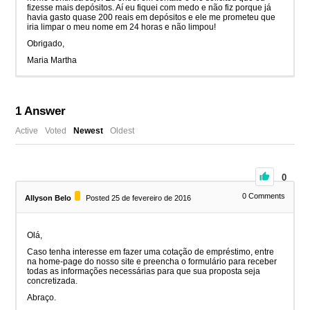
fizesse mais depósitos. Aí eu fiquei com medo e não fiz porque já
havia gasto quase 200 reais em depósitos e ele me prometeu que
iria limpar o meu nome em 24 horas e não limpou!
Obrigado,
Maria Martha
1
Answer
Active
Voted
Newest
Oldest
0
0
Comments
Allyson Belo
Posted 25 de fevereiro de 2016
Olá,
Caso tenha interesse em fazer uma cotação de empréstimo, entre
na home-page do nosso site e preencha o formulário para receber
todas as informações necessárias para que sua proposta seja
concretizada.
Abraço.