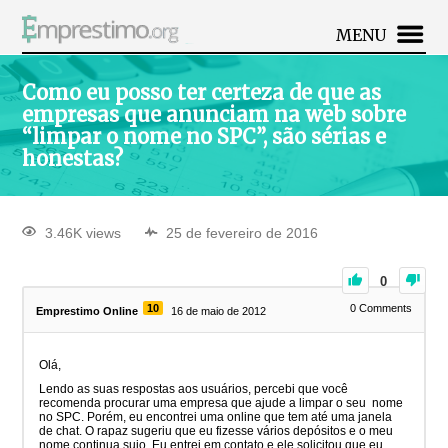
MENU
Como eu posso ter certeza de que as
empresas que anunciam na web sobre
“limpar o nome no SPC”, são sérias e
honestas?
3.46K views
25 de fevereiro de 2016
0
10
0
Comments
Emprestimo Online
16 de maio de 2012
Olá,
Lendo as suas respostas aos usuários, percebi que você
recomenda procurar uma empresa que ajude a limpar o seu nome
no SPC. Porém, eu encontrei uma online que tem até uma janela
de chat. O rapaz sugeriu que eu fizesse vários depósitos e o meu
nome continua sujo. Eu entrei em contato e ele solicitou que eu