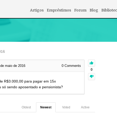
Artigos
Empréstimos
Forum
Blog
Bibliote
016
 de maio de 2016
0
Comments
0
 de R$3.000,00 para pagar em 15x
u só sendo aposentado e pensionista?
Oldest
Newest
Voted
Active