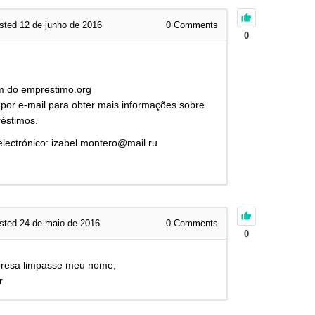
sted 12 de junho de 2016
0
Comments
0
m do emprestimo.org
por e-mail para obter mais informações sobre
éstimos.
electrónico: izabel.montero@mail.ru
sted 24 de maio de 2016
0
Comments
0
resa limpasse meu nome,
r