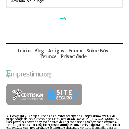
devendo. o que faço?
Login
Inicio
Blog
Artigos
Forum
Sobre Nós
Termos
Privacidade
© Copyright 2022 Zipia. Todos os direitos reservados. Emprestimo.org® é de
propriedade da
Zipia Tecnologia LTDA
, registrada sob o CNPJ 17.467.253/0001-72.
Este portal faz parte do grupo de sites de seguros e finanças de nossa empresa.
Temos parcerias com as principais instituições financeiras do Brasil. Para entrar
em contato com nossa equipe, envie um e-mail para
contato@smartia.com.br
.