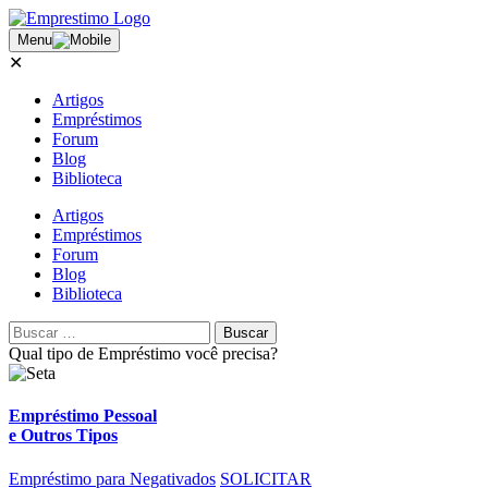
Menu
✕
Artigos
Empréstimos
Forum
Blog
Biblioteca
Artigos
Empréstimos
Forum
Blog
Biblioteca
Qual tipo de
Empréstimo
você precisa?
Empréstimo Pessoal
e Outros Tipos
Empréstimo para Negativados
SOLICITAR