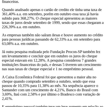
financeiras.
Quando analisado apenas o cartão de credito ele tinha uma taxa de
361,40% a.a. em setembro, porém em outubro essa taxa já havia
subido para 368,27%. O cheque especial apresentou as maiores
taxas de juros desde setembro de 1999, sendo que essas chegaram a
226,39% a.a. em outubro.
As empresas também não saíram ilesas e houve aumento no crédito
para pessoas jurídicas passando de 62,33% a.a. em setembro para
63,08% a.a. em outubro.
Já outra pesquisa realizada pelo Fundação Procon-SP também fez
um levantamento e concluir que em outubro os juros do cheque
especial estavam em 12,28%. A pesquisa considerou 7 grandes
instituições financeiras do país, e dessas 5 tiverem um crescimento
nas suas taxas de cheque especial e 1 no empréstimo pessoal.
A Caixa Econômica Federal foi que apresentou a maior alta no
cheque quando comprado setembro a outubro, sendo que essa
passou de 10,35% para 11,38% ao mês. Na sequência aparece o
Santander com um crescimento de 4,21%, Banco do Brasil com
3,69%, Itaú com 2,58% e por último o Bradesco com variação de
2,41%.
E empréstimo pessoal também teve um leve aumento em relação ao