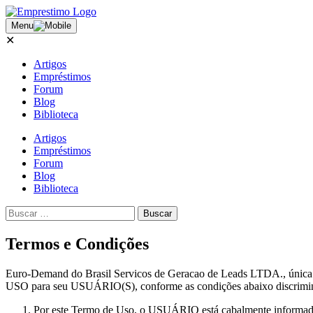
Menu
✕
Artigos
Empréstimos
Forum
Blog
Biblioteca
Artigos
Empréstimos
Forum
Blog
Biblioteca
Termos e Condições
Euro-Demand do Brasil Servicos de Geracao de Leads LTDA., úni
USO para seu USUÁRIO(S), conforme as condições abaixo discrimi
Por este Termo de Uso, o USUÁRIO está cabalmente informado