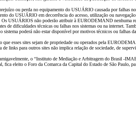
rejuízo ou perda no equipamento do USUÁRIO causada por falhas n
mento do USUÁRIO em decorrência do acesso, utilização ou navegação n
esmo. Os USUÁRIOS não poderão atribuir à EURODEMAND nenhuma respo
tantes de dificuldades técnicas ou falhas nos sistemas ou na interne
o sistema poderá não estar disponível por motivos técnicos ou falhas da 
com isso que esses sites sejam de propriedade ou operados pela EUR
nça de links para outros sites não implica relação de sociedade, de 
amigavelmente, o “Instituto de Mediação e Arbitragem do Brasil -IMAB”
fica eleito o Foro da Comarca da Capital do Estado de São Paulo, par