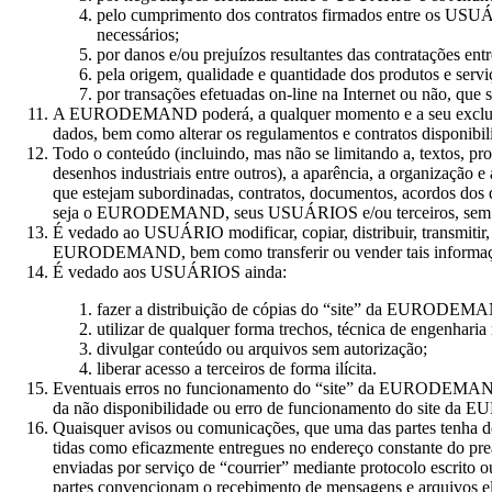
pelo cumprimento dos contratos firmados entre os USUÁ
necessários;
por danos e/ou prejuízos resultantes das contrataçõ
pela origem, qualidade e quantidade dos produtos e se
por transações efetuadas on-line na Internet ou não, que 
A EURODEMAND poderá, a qualquer momento e a seu exclusivo c
dados, bem como alterar os regulamentos e contratos dispo
Todo o conteúdo (incluindo, mas não se limitando a, textos, 
desenhos industriais entre outros), a aparência, a organização
que estejam subordinadas, contratos, documentos, acordos dos qua
seja o EURODEMAND, seus USUÁRIOS e/ou terceiros, sem prej
É vedado ao USUÁRIO modificar, copiar, distribuir, transmitir, ex
EURODEMAND, bem como transferir ou vender tais informações, 
É vedado aos USUÁRIOS ainda:
fazer a distribuição de cópias do “site” da EURODE
utilizar de qualquer forma trechos, técnica de engenharia
divulgar conteúdo ou arquivos sem autorização;
liberar acesso a terceiros de forma ilícita.
Eventuais erros no funcionamento do “site” da EURODEMAND 
da não disponibilidade ou erro de funcionamento do site
Quaisquer avisos ou comunicações, que uma das partes tenha de f
tidas como eficazmente entregues no endereço constante do preâ
enviadas por serviço de “courrier” mediante protocolo escrito o
partes convencionam o recebimento de mensagens e arquivos el