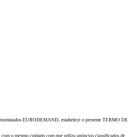
ante denominados EURODEMAND, estabelece o presente TERMO DE
om o mesmo cuidado com que utiliza anúncios classificados de