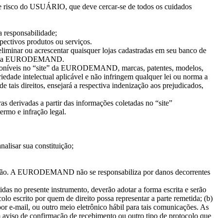
 e risco do USUÁRIO, que deve cercar-se de todos os cuidados
 responsabilidade;
spectivos produtos ou serviços.
minar ou acrescentar quaisquer lojas cadastradas em seu banco de
 site da EURODEMAND.
 disponíveis no “site” da EURODEMAND, marcas, patentes, modelos,
edade intelectual aplicável e não infringem qualquer lei ou norma a
e tais direitos, ensejará a respectiva indenização aos prejudicados,
bras derivadas a partir das informações coletadas no “site”
rmo e infração legal.
nalisar sua constituição;
enção. A EURODEMAND não se responsabiliza por danos decorrentes
das no presente instrumento, deverão adotar a forma escrita e serão
o escrito por quem de direito possa representar a parte remetida; (b)
por e-mail, ou outro meio eletrônico hábil para tais comunicações. As
 aviso de confirmação de recebimento ou outro tipo de protocolo que