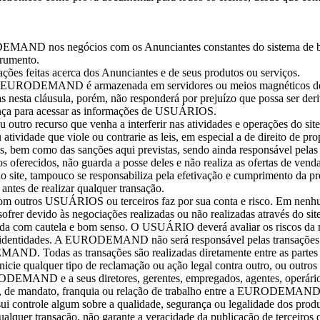
ODEMAND nos negócios com os Anunciantes constantes do sistem
strumento.
ações feitas acerca dos Anunciantes e de seus produtos ou serviços.
da EURODEMAND é armazenada em servidores ou meios magnéticos d
as nesta cláusula, porém, não responderá por prejuízo que possa ser der
urança para acessar as informações de USUÁRIOS.
, ou outro recurso que venha a interferir nas atividades e operações
atividade que viole ou contrarie as leis, em especial a de direito de pr
tes, bem como das sanções aqui previstas, sendo ainda responsável pela
ferecidos, não guarda a posse deles e não realiza as ofertas de vend
 no site, tampouco se responsabiliza pela efetivação e cumprimento da
ntes de realizar qualquer transação.
com outros USUÁRIOS ou terceiros faz por sua conta e risco. Em ne
sofrer devido às negociações realizadas ou não realizadas através 
om cautela e bom senso. O USUÁRIO deverá avaliar os riscos da neg
as identidades. A EURODEMAND não será responsável pelas transaçõe
DEMAND. Todas as transações são realizadas diretamente entre as p
icie qualquer tipo de reclamação ou ação legal contra outro, ou o
DEMAND e a seus diretores, gerentes, empregados, agentes, operários
de, de mandato, franquia ou relação de trabalho entre a EURODEMA
trole algum sobre a qualidade, segurança ou legalidade dos produtos
r transação, não garante a veracidade da publicação de terceiros qu