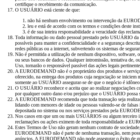
certifique o recebimento da comunicação.
O USUÁRIO está ciente de que:
não há nenhum envolvimento ou intervenção da EUR
leu e está de acordo com os termos e condições deste in
é de sua inteira responsabilidade a veracidade das reclam
Toda informação ou dado pessoal prestado pelo USUÁRIO 
possíveis para manter a confidencialidade e a segurança descrit
redes públicas ou a internet, subvertendo os sistemas de seg
Não é permitida a utilização de nenhum dispositivo, software
ou seus bancos de dados. Qualquer intromissão, tentativa de, ou 
Uso, tornarão o responsável passível das ações legais pertinen
A EURODEMAND não é o proprietário dos produtos e serviços o
oferecido, na entrega dos produtos cuja negociação se iniciem
somente ao USUÁRIO assegurar-se de que o negócio é idôneo a
O USUÁRIO reconhece e aceita que ao realizar negociações 
por qualquer outro dano e/ou prejuízo que o USUÁRIO possa 
A EURODEMAND recomenda que toda transação seja realizada c
lidando com menores de idade ou pessoas valendo-se de fals
depositada no sistema ou nos serviços prestados pela EURO
Nos casos em que um ou mais USUÁRIOS ou algum terceiro in
reclamações ou ações eximem de toda responsabilidade a EURO
Estes Termos de Uso não geram nenhum contrato de socieda
EURODEMAND não é parte de nenhuma transação, nem possui con
anúncios. A EURODEMAND não pode assegurar o êxito de qualque