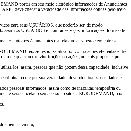
ODEMAND portar em seu meio eletrônico informações de Anunciantes
O deve checar a veracidade das informações obtidas pelo meio
e”.
erviços para seus USUÁRIOS, que poderão ser, de modo
dendo assim os USUÁRIOS encontrar serviços, informações, formas de
o junto aos Anunciantes e ainda que eles negociem entre si
 EURODEMAND não se responsabiliza por contratações efetuadas entre
to de quaisquer reivindicações ou ações judiciais propostas por
lizá-los, assim, pessoas que não gozem dessa capacidade, inclusive
e criminalmente por sua veracidade, devendo atualizar os dados e
dos pessoais informados, assim como de inabilitar, temporária ou
camente será cancelado seu acesso ao site da EURODEMAND, não
os.
 de quem as emitiu;