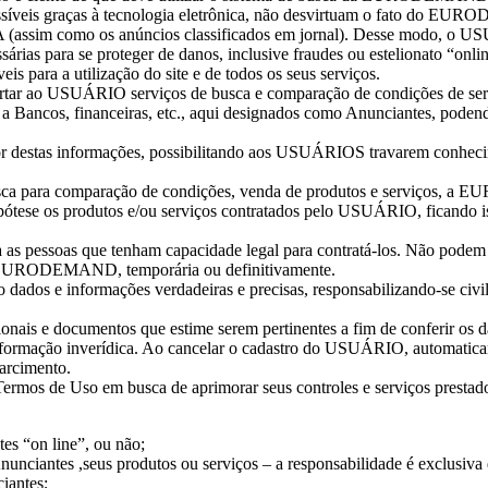
veis graças à tecnologia eletrônica, não desvirtuam o fato do EUR
omo os anúncios classificados em jornal). Desse modo, o USUÁRI
s para se proteger de danos, inclusive fraudes ou estelionato “onlin
s para a utilização do site e de todos os seus serviços.
fertar ao USUÁRIO serviços de busca e comparação de condições de s
to a Bancos, financeiras, etc., aqui designados como Anunciantes, po
tas informações, possibilitando aos USUÁRIOS travarem conheciment
 busca para comparação de condições, venda de produtos e serviços, a
ese os produtos e/ou serviços contratados pelo USUÁRIO, ficando isen
essoas que tenham capacidade legal para contratá-los. Não podem uti
da EURODEMAND, temporária ou definitivamente.
dos e informações verdadeiras e precisas, responsabilizando-se civil 
is e documentos que estime serem pertinentes a fim de conferir os da
formação inverídica. Ao cancelar o cadastro do USUÁRIO, automati
arcimento.
os de Uso em busca de aprimorar seus controles e serviços prestad
es “on line”, ou não;
ciantes ,seus produtos ou serviços – a responsabilidade é exclusiva
iantes;