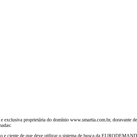
ca e exclusiva proprietária do domínio www.smartia.com.br, dorav
nadas:
 e ciente de que deve utilizar o sistema de busca da EURODEMAND c