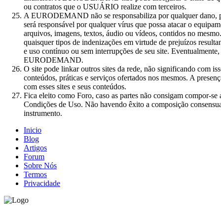
ou contratos que o USUÁRIO realize com terceiros.
A EURODEMAND não se responsabiliza por qualquer dano, p
será responsável por qualquer vírus que possa atacar o equipa
arquivos, imagens, textos, áudio ou vídeos, contidos no m
quaisquer tipos de indenizações em virtude de prejuízos resul
e uso contínuo ou sem interrupções de seu site. Eventualmente, 
EURODEMAND.
O site pode linkar outros sites da rede, não significando 
conteúdos, práticas e serviços ofertados nos mesmos. A prese
com esses sites e seus conteúdos.
Fica eleito como Foro, caso as partes não consigam compor-se 
Condições de Uso. Não havendo êxito a composição consensual, 
instrumento.
Inicio
Blog
Artigos
Forum
Sobre Nós
Termos
Privacidade