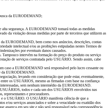
a de busca da EURODEMAND;
e alta segurança. A EURODEMAND tomará todas as medidas
ivado da violação dessas medidas por parte de terceiros que utilizem as
 do site da EURODEMAND, bem como nos anúncios, descrições, contas
opriedade intelectual e/ou as proibições estipuladas nestes Termos de
s indenizações por eventuais danos causados.
a. Tampouco intervém na formação do preço do produto ou serviço
 prestação de serviços contratada pelo USUÁRIO. Sendo assim, cabe
nhum caso a EURODEMAND será responsável pelo lucro cessante ou
do site da EURODEMAND.
ociação, levando em consideração que pode estar, eventualmente,
s entre os USUÁRIOS, mesmo as firmadas com base na confiança
artes interessadas, sem nenhum intermédio da EURODEMAND.
utros USUÁRIOS, todos e cada um dos USUÁRIOS envolvidos nas
, representantes e procuradores.
ND e o USUÁRIO. O USUÁRIO manifesta ciência de que a
 e/ou serviços anunciados e sobre a veracidade ou exatidão dos
e apareça em seu site e não será responsável pela correspondência