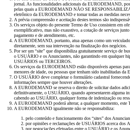
jornal. As funcionalidades adicionais da EURODEMAND, possí
pelas quais a EURODEMAND NÃO SE RESPONSABILIZA (assim c
eletrônico da EURODEMAND e tomar todas as medidas necessária
A prévia compreensão e aceitação destes termos são indispensávei
Os serviços objeto do presente Termo de Uso consistem em o
exemplificativo, mas não exaustivo, a cotação de serviços jun
pagamento e de atendimento, etc.
A EURODEMAND, portanto, atua apenas como um veiculador des
diretamente, sem sua intervenção na finalização dos negócios.
Por ser um “site” que disponibiliza gratuitamente serviço de
o USUÁRIO e os Anunciantes, não garantindo em qualquer hipót
USUÁRIOS ou TERCEIROS.
Os serviços da EURODEMAND estão disponíveis apenas para as p
menores de idade, ou pessoas que tenham sido inabilitadas 
O USUÁRIO deve completar o formulário cadastral fornecendo da
informações sempre que houver alterações.
A EURODEMAND se reserva o direito de solicitar dados adiciona
definitivamente, o USUÁRIO, quando apresentarem alguma in
cabendo ao USUÁRIO, qualquer forma de indenização ou ress
A EURODEMAND poderá alterar, a qualquer momento, este Term
A EURODEMAND igualmente não se responsabiliza:
pelo conteúdo e funcionamento dos “sites” dos Anunciant
por opiniões e reclamações de USUÁRIOS acerca dos Anun
por negociações efetuadas entre o USUÁRIO e os Anunc