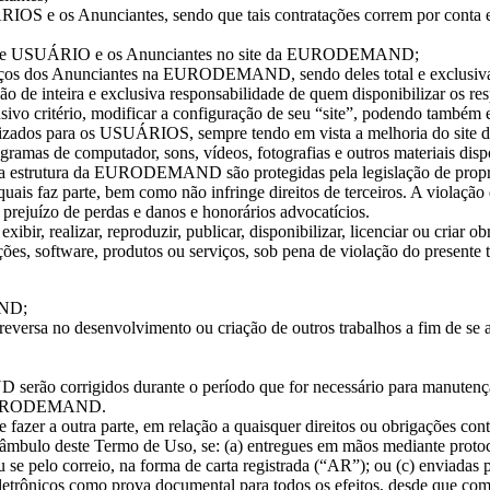
RIOS e os Anunciantes, sendo que tais contratações correm por conta
es entre USUÁRIO e os Anunciantes no site da EURODEMAND;
rviços dos Anunciantes na EURODEMAND, sendo deles total e exclusiva
são de inteira e exclusiva responsabilidade de quem disponibilizar os re
ritério, modificar a configuração de seu “site”, podendo também eli
nibilizados para os USUÁRIOS, sempre tendo em vista a melhoria do
programas de computador, sons, vídeos, fotografias e outros materiais
 e a estrutura da EURODEMAND são protegidas pela legislação de propri
is faz parte, bem como não infringe direitos de terceiros. A violação d
uízo de perdas e danos e honorários advocatícios.
ibir, realizar, reproduzir, publicar, disponibilizar, licenciar ou criar o
software, produtos ou serviços, sob pena de violação do presente te
MAND;
 reversa no desenvolvimento ou criação de outros trabalhos a fim de se a
serão corrigidos durante o período que for necessário para manut
 da EURODEMAND.
azer a outra parte, em relação a quaisquer direitos ou obrigações conti
mbulo deste Termo de Uso, se: (a) entregues em mãos mediante protocol
u se pelo correio, na forma de carta registrada (“AR”); ou (c) enviadas 
etrônicos como prova documental para todos os efeitos, desde que com