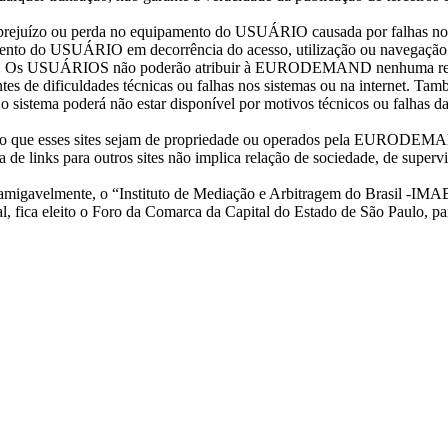
rejuízo ou perda no equipamento do USUÁRIO causada por falhas n
mento do USUÁRIO em decorrência do acesso, utilização ou navegação n
esmo. Os USUÁRIOS não poderão atribuir à EURODEMAND nenhuma respo
tantes de dificuldades técnicas ou falhas nos sistemas ou na interne
o sistema poderá não estar disponível por motivos técnicos ou falhas da 
com isso que esses sites sejam de propriedade ou operados pela EUR
nça de links para outros sites não implica relação de sociedade, de 
amigavelmente, o “Instituto de Mediação e Arbitragem do Brasil -IMAB”
fica eleito o Foro da Comarca da Capital do Estado de São Paulo, par