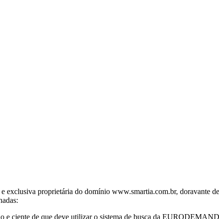
ca e exclusiva proprietária do domínio www.smartia.com.br, dorav
nadas:
 e ciente de que deve utilizar o sistema de busca da EURODEMAND c