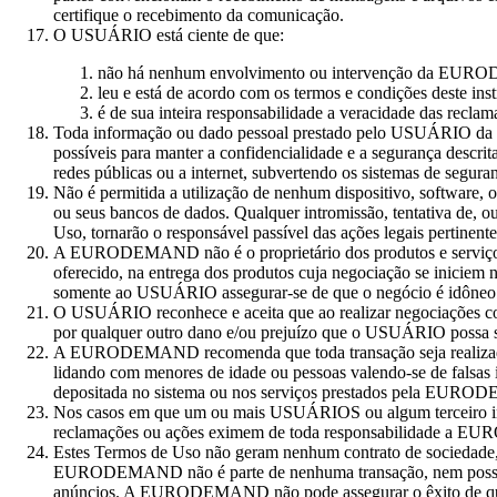
certifique o recebimento da comunicação.
O USUÁRIO está ciente de que:
não há nenhum envolvimento ou intervenção da EUR
leu e está de acordo com os termos e condições deste in
é de sua inteira responsabilidade a veracidade das reclam
Toda informação ou dado pessoal prestado pelo USUÁRIO 
possíveis para manter a confidencialidade e a segurança descrit
redes públicas ou a internet, subvertendo os sistemas de seg
Não é permitida a utilização de nenhum dispositivo, software
ou seus bancos de dados. Qualquer intromissão, tentativa de, ou 
Uso, tornarão o responsável passível das ações legais pertinen
A EURODEMAND não é o proprietário dos produtos e serviços o
oferecido, na entrega dos produtos cuja negociação se iniciem
somente ao USUÁRIO assegurar-se de que o negócio é idôneo a
O USUÁRIO reconhece e aceita que ao realizar negociações 
por qualquer outro dano e/ou prejuízo que o USUÁRIO possa 
A EURODEMAND recomenda que toda transação seja realizada c
lidando com menores de idade ou pessoas valendo-se de fals
depositada no sistema ou nos serviços prestados pela EURO
Nos casos em que um ou mais USUÁRIOS ou algum terceiro in
reclamações ou ações eximem de toda responsabilidade a EURO
Estes Termos de Uso não geram nenhum contrato de socieda
EURODEMAND não é parte de nenhuma transação, nem possui con
anúncios. A EURODEMAND não pode assegurar o êxito de qualque