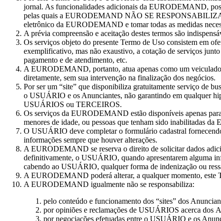
jornal. As funcionalidades adicionais da EURODEMAND, possí
pelas quais a EURODEMAND NÃO SE RESPONSABILIZA (assim c
eletrônico da EURODEMAND e tomar todas as medidas necessária
A prévia compreensão e aceitação destes termos são indispensávei
Os serviços objeto do presente Termo de Uso consistem em o
exemplificativo, mas não exaustivo, a cotação de serviços jun
pagamento e de atendimento, etc.
A EURODEMAND, portanto, atua apenas como um veiculador des
diretamente, sem sua intervenção na finalização dos negócios.
Por ser um “site” que disponibiliza gratuitamente serviço de
o USUÁRIO e os Anunciantes, não garantindo em qualquer hipót
USUÁRIOS ou TERCEIROS.
Os serviços da EURODEMAND estão disponíveis apenas para as p
menores de idade, ou pessoas que tenham sido inabilitadas 
O USUÁRIO deve completar o formulário cadastral fornecendo da
informações sempre que houver alterações.
A EURODEMAND se reserva o direito de solicitar dados adiciona
definitivamente, o USUÁRIO, quando apresentarem alguma in
cabendo ao USUÁRIO, qualquer forma de indenização ou ress
A EURODEMAND poderá alterar, a qualquer momento, este Term
A EURODEMAND igualmente não se responsabiliza:
pelo conteúdo e funcionamento dos “sites” dos Anunciant
por opiniões e reclamações de USUÁRIOS acerca dos Anun
por negociações efetuadas entre o USUÁRIO e os Anunc