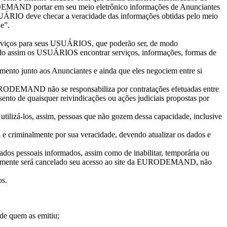
ODEMAND portar em seu meio eletrônico informações de Anunciantes
O deve checar a veracidade das informações obtidas pelo meio
e”.
erviços para seus USUÁRIOS, que poderão ser, de modo
dendo assim os USUÁRIOS encontrar serviços, informações, formas de
o junto aos Anunciantes e ainda que eles negociem entre si
 EURODEMAND não se responsabiliza por contratações efetuadas entre
to de quaisquer reivindicações ou ações judiciais propostas por
lizá-los, assim, pessoas que não gozem dessa capacidade, inclusive
e criminalmente por sua veracidade, devendo atualizar os dados e
dos pessoais informados, assim como de inabilitar, temporária ou
camente será cancelado seu acesso ao site da EURODEMAND, não
os.
 de quem as emitiu;