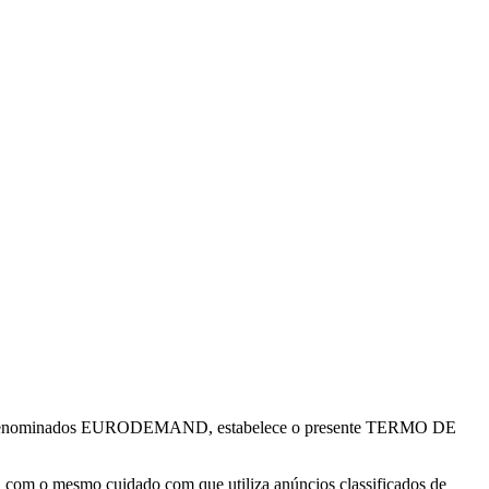
ante denominados EURODEMAND, estabelece o presente TERMO DE
om o mesmo cuidado com que utiliza anúncios classificados de