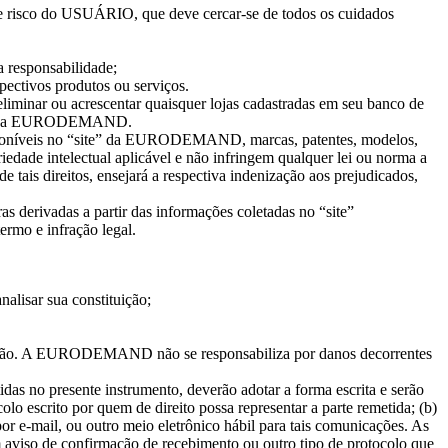
 e risco do USUÁRIO, que deve cercar-se de todos os cuidados
 responsabilidade;
spectivos produtos ou serviços.
minar ou acrescentar quaisquer lojas cadastradas em seu banco de
 site da EURODEMAND.
 disponíveis no “site” da EURODEMAND, marcas, patentes, modelos,
edade intelectual aplicável e não infringem qualquer lei ou norma a
e tais direitos, ensejará a respectiva indenização aos prejudicados,
bras derivadas a partir das informações coletadas no “site”
rmo e infração legal.
nalisar sua constituição;
enção. A EURODEMAND não se responsabiliza por danos decorrentes
das no presente instrumento, deverão adotar a forma escrita e serão
o escrito por quem de direito possa representar a parte remetida; (b)
por e-mail, ou outro meio eletrônico hábil para tais comunicações. As
 aviso de confirmação de recebimento ou outro tipo de protocolo que