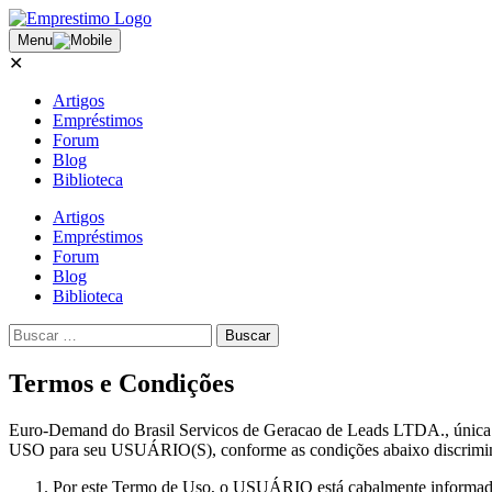
Menu
✕
Artigos
Empréstimos
Forum
Blog
Biblioteca
Artigos
Empréstimos
Forum
Blog
Biblioteca
Termos e Condições
Euro-Demand do Brasil Servicos de Geracao de Leads LTDA., úni
USO para seu USUÁRIO(S), conforme as condições abaixo discrimi
Por este Termo de Uso, o USUÁRIO está cabalmente informado