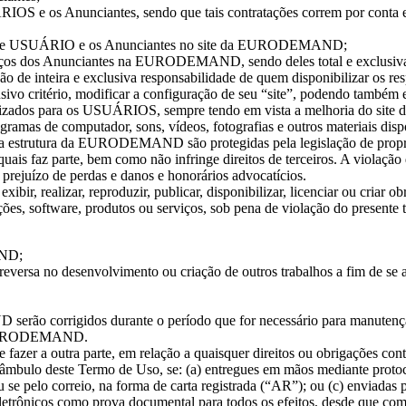
RIOS e os Anunciantes, sendo que tais contratações correm por conta
es entre USUÁRIO e os Anunciantes no site da EURODEMAND;
rviços dos Anunciantes na EURODEMAND, sendo deles total e exclusiva
são de inteira e exclusiva responsabilidade de quem disponibilizar os re
ritério, modificar a configuração de seu “site”, podendo também eli
nibilizados para os USUÁRIOS, sempre tendo em vista a melhoria do
programas de computador, sons, vídeos, fotografias e outros materiais
 e a estrutura da EURODEMAND são protegidas pela legislação de propri
is faz parte, bem como não infringe direitos de terceiros. A violação d
uízo de perdas e danos e honorários advocatícios.
ibir, realizar, reproduzir, publicar, disponibilizar, licenciar ou criar o
software, produtos ou serviços, sob pena de violação do presente te
MAND;
 reversa no desenvolvimento ou criação de outros trabalhos a fim de se a
serão corrigidos durante o período que for necessário para manut
 da EURODEMAND.
azer a outra parte, em relação a quaisquer direitos ou obrigações conti
mbulo deste Termo de Uso, se: (a) entregues em mãos mediante protocol
u se pelo correio, na forma de carta registrada (“AR”); ou (c) enviadas 
etrônicos como prova documental para todos os efeitos, desde que com