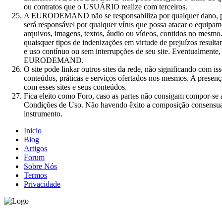
ou contratos que o USUÁRIO realize com terceiros.
A EURODEMAND não se responsabiliza por qualquer dano, p
será responsável por qualquer vírus que possa atacar o equipa
arquivos, imagens, textos, áudio ou vídeos, contidos no m
quaisquer tipos de indenizações em virtude de prejuízos resul
e uso contínuo ou sem interrupções de seu site. Eventualmente, 
EURODEMAND.
O site pode linkar outros sites da rede, não significando 
conteúdos, práticas e serviços ofertados nos mesmos. A prese
com esses sites e seus conteúdos.
Fica eleito como Foro, caso as partes não consigam compor-se 
Condições de Uso. Não havendo êxito a composição consensual, 
instrumento.
Inicio
Blog
Artigos
Forum
Sobre Nós
Termos
Privacidade