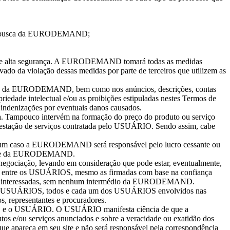
a de busca da EURODEMAND;
e alta segurança. A EURODEMAND tomará todas as medidas
ivado da violação dessas medidas por parte de terceiros que utilizem as
 do site da EURODEMAND, bem como nos anúncios, descrições, contas
opriedade intelectual e/ou as proibições estipuladas nestes Termos de
s indenizações por eventuais danos causados.
a. Tampouco intervém na formação do preço do produto ou serviço
 prestação de serviços contratada pelo USUÁRIO. Sendo assim, cabe
nhum caso a EURODEMAND será responsável pelo lucro cessante ou
do site da EURODEMAND.
ociação, levando em consideração que pode estar, eventualmente,
s entre os USUÁRIOS, mesmo as firmadas com base na confiança
artes interessadas, sem nenhum intermédio da EURODEMAND.
utros USUÁRIOS, todos e cada um dos USUÁRIOS envolvidos nas
, representantes e procuradores.
ND e o USUÁRIO. O USUÁRIO manifesta ciência de que a
 e/ou serviços anunciados e sobre a veracidade ou exatidão dos
e apareça em seu site e não será responsável pela correspondência