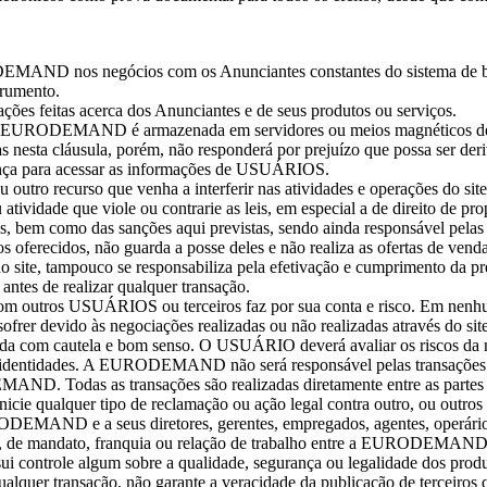
ODEMAND nos negócios com os Anunciantes constantes do sistem
strumento.
ações feitas acerca dos Anunciantes e de seus produtos ou serviços.
da EURODEMAND é armazenada em servidores ou meios magnéticos d
as nesta cláusula, porém, não responderá por prejuízo que possa ser der
urança para acessar as informações de USUÁRIOS.
, ou outro recurso que venha a interferir nas atividades e operações
atividade que viole ou contrarie as leis, em especial a de direito de pr
tes, bem como das sanções aqui previstas, sendo ainda responsável pela
ferecidos, não guarda a posse deles e não realiza as ofertas de vend
 no site, tampouco se responsabiliza pela efetivação e cumprimento da
ntes de realizar qualquer transação.
com outros USUÁRIOS ou terceiros faz por sua conta e risco. Em ne
sofrer devido às negociações realizadas ou não realizadas através 
om cautela e bom senso. O USUÁRIO deverá avaliar os riscos da neg
as identidades. A EURODEMAND não será responsável pelas transaçõe
DEMAND. Todas as transações são realizadas diretamente entre as p
icie qualquer tipo de reclamação ou ação legal contra outro, ou o
DEMAND e a seus diretores, gerentes, empregados, agentes, operários
de, de mandato, franquia ou relação de trabalho entre a EURODEMA
trole algum sobre a qualidade, segurança ou legalidade dos produtos
r transação, não garante a veracidade da publicação de terceiros qu