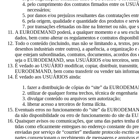
pelo cumprimento dos contratos firmados entre os USUÁ
necessários;
por danos e/ou prejuízos resultantes das contrataçõ
pela origem, qualidade e quantidade dos produtos e se
por transações efetuadas on-line na Internet ou não, que 
A EURODEMAND poderá, a qualquer momento e a seu exclusivo c
dados, bem como alterar os regulamentos e contratos dispo
Todo o conteúdo (incluindo, mas não se limitando a, textos, 
desenhos industriais entre outros), a aparência, a organização
que estejam subordinadas, contratos, documentos, acordos dos qua
seja o EURODEMAND, seus USUÁRIOS e/ou terceiros, sem prej
É vedado ao USUÁRIO modificar, copiar, distribuir, transmitir, ex
EURODEMAND, bem como transferir ou vender tais informações, 
É vedado aos USUÁRIOS ainda:
fazer a distribuição de cópias do “site” da EURODE
utilizar de qualquer forma trechos, técnica de engenharia
divulgar conteúdo ou arquivos sem autorização;
liberar acesso a terceiros de forma ilícita.
Eventuais erros no funcionamento do “site” da EURODEMAND 
da não disponibilidade ou erro de funcionamento do site
Quaisquer avisos ou comunicações, que uma das partes tenha de f
tidas como eficazmente entregues no endereço constante do preâ
enviadas por serviço de “courrier” mediante protocolo escrito o
partes convencionam o recebimento de mensagens e arquivos el