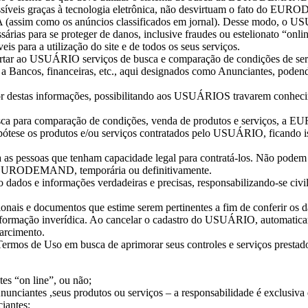
veis graças à tecnologia eletrônica, não desvirtuam o fato do EUR
omo os anúncios classificados em jornal). Desse modo, o USUÁRI
s para se proteger de danos, inclusive fraudes ou estelionato “onlin
s para a utilização do site e de todos os seus serviços.
fertar ao USUÁRIO serviços de busca e comparação de condições de s
to a Bancos, financeiras, etc., aqui designados como Anunciantes, po
tas informações, possibilitando aos USUÁRIOS travarem conheciment
 busca para comparação de condições, venda de produtos e serviços, a
ese os produtos e/ou serviços contratados pelo USUÁRIO, ficando isen
essoas que tenham capacidade legal para contratá-los. Não podem uti
da EURODEMAND, temporária ou definitivamente.
dos e informações verdadeiras e precisas, responsabilizando-se civil 
is e documentos que estime serem pertinentes a fim de conferir os da
formação inverídica. Ao cancelar o cadastro do USUÁRIO, automati
arcimento.
os de Uso em busca de aprimorar seus controles e serviços prestad
es “on line”, ou não;
ciantes ,seus produtos ou serviços – a responsabilidade é exclusiva
iantes;