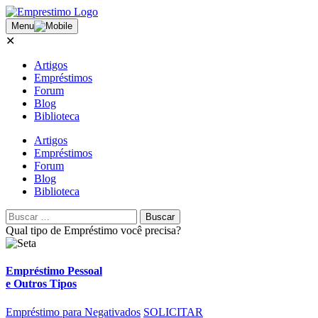
Menu
✕
Artigos
Empréstimos
Forum
Blog
Biblioteca
Artigos
Empréstimos
Forum
Blog
Biblioteca
Qual tipo de
Empréstimo
você precisa?
Empréstimo Pessoal
e Outros Tipos
Empréstimo para Negativados
SOLICITAR