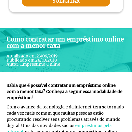
SOLICITAR
Como contratar um empréstimo online
com a menor taxa
Atualizado em 23/09/2019
Publicado em 28/03/2018
Autor:
Emprestimo Online
Sabia que é possível contratar um empréstimo online
com a menor taxa? Conheça a seguir essa modalidade de
empréstimo!
Com o avanço da tecnologia e da internet, tem se tornado
cada vez mais comum que muitas pessoas estão
procurando resolver seus problemas através do mundo
digital. Uma das novidades são os
empréstimos pela
internet
, saiba como contratar um empréstimo online