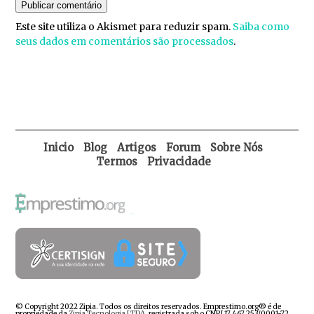
Este site utiliza o Akismet para reduzir spam.
Saiba como
seus dados em comentários são processados
.
Inicio
Blog
Artigos
Forum
Sobre Nós
Termos
Privacidade
© Copyright 2022 Zipia. Todos os direitos reservados. Emprestimo.org® é de
propriedade da
Zipia Tecnologia LTDA
, registrada sob o CNPJ 17.467.253/0001-72.