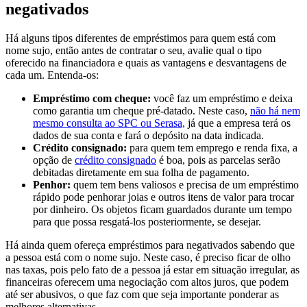
negativados
Há alguns tipos diferentes de empréstimos para quem está com
nome sujo, então antes de contratar o seu, avalie qual o tipo
oferecido na financiadora e quais as vantagens e desvantagens de
cada um. Entenda-os:
Empréstimo com cheque:
você faz um empréstimo e deixa
como garantia um cheque pré-datado. Neste caso,
não há nem
mesmo consulta ao SPC ou Serasa,
já que a empresa terá os
dados de sua conta e fará o depósito na data indicada.
Crédito consignado:
para quem tem emprego e renda fixa, a
opção de
crédito consignado
é boa, pois as parcelas serão
debitadas diretamente em sua folha de pagamento.
Penhor:
quem tem bens valiosos e precisa de um empréstimo
rápido pode penhorar joias e outros itens de valor para trocar
por dinheiro. Os objetos ficam guardados durante um tempo
para que possa resgatá-los posteriormente, se desejar.
Há ainda quem ofereça empréstimos para negativados sabendo que
a pessoa está com o nome sujo. Neste caso, é preciso ficar de olho
nas taxas, pois pelo fato de a pessoa já estar em situação irregular, as
financeiras oferecem uma negociação com altos juros, que podem
até ser abusivos, o que faz com que seja importante ponderar as
melhores alternativas.