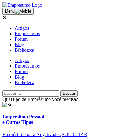
Menu
✕
Artigos
Empréstimos
Forum
Blog
Biblioteca
Artigos
Empréstimos
Forum
Blog
Biblioteca
Qual tipo de
Empréstimo
você precisa?
Empréstimo Pessoal
e Outros Tipos
Empréstimo para Negativados
SOLICITAR