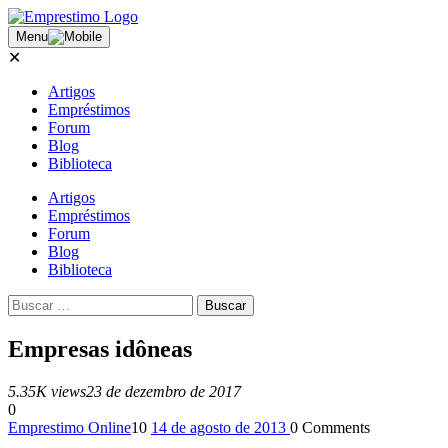
Menu
✕
Artigos
Empréstimos
Forum
Blog
Biblioteca
Artigos
Empréstimos
Forum
Blog
Biblioteca
Empresas idôneas
5.35K views
23 de dezembro de 2017
0
Emprestimo Online
10
14 de agosto de 2013
0
Comments