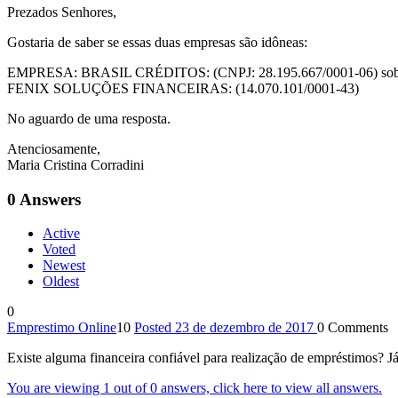
Prezados Senhores,
Gostaria de saber se essas duas empresas são idôneas:
EMPRESA: BRASIL CRÉDITOS: (CNPJ: 28.195.667/0001-06) sobre est
FENIX SOLUÇÕES FINANCEIRAS: (14.070.101/0001-43)
No aguardo de uma resposta.
Atenciosamente,
Maria Cristina Corradini
0
Answers
Active
Voted
Newest
Oldest
0
Emprestimo Online
10
Posted 23 de dezembro de 2017
0
Comments
Existe alguma financeira confiável para realização de empréstimos? J
You are viewing 1 out of 0 answers, click here to view all answers.