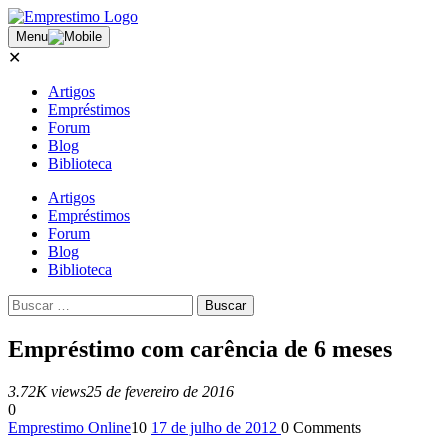
Menu
✕
Artigos
Empréstimos
Forum
Blog
Biblioteca
Artigos
Empréstimos
Forum
Blog
Biblioteca
Empréstimo com carência de 6 meses
3.72K views
25 de fevereiro de 2016
0
Emprestimo Online
10
17 de julho de 2012
0
Comments