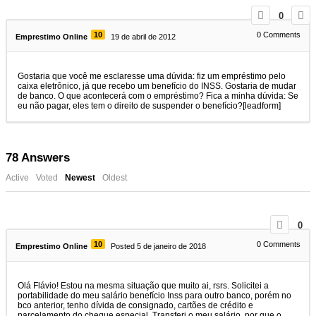
0
10
0
Comments
Emprestimo Online
19 de abril de 2012
Gostaria que você me esclaresse uma dúvida: fiz um empréstimo pelo
caixa eletrônico, já que recebo um benefício do INSS. Gostaria de mudar
de banco. O que acontecerá com o empréstimo? Fica a minha dúvida: Se
eu não pagar, eles tem o direito de suspender o benefício?[leadform]
78
Answers
Active
Voted
Newest
Oldest
0
10
0
Comments
Emprestimo Online
Posted 5 de janeiro de 2018
Olá Flávio! Estou na mesma situação que muito ai, rsrs. Solicitei a
portabilidade do meu salário benefício Inss para outro banco, porém no
bco anterior, tenho dívida de consignado, cartões de crédito e
parcelamento do cheque especial. Transferi o meu salário, por que o