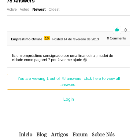
78
Answers
Active
Voted
Newest
Oldest
0
10
0
Comments
Emprestimo Online
Posted 14 de fevereiro de 2013
fiz um empréstimo consignado por uma financeira , mudei de
cidade como pagarei ? por favor me ajude 🙁
You are viewing 1 out of 78 answers, click here to view all
answers.
Login
Inicio
Blog
Artigos
Forum
Sobre Nós