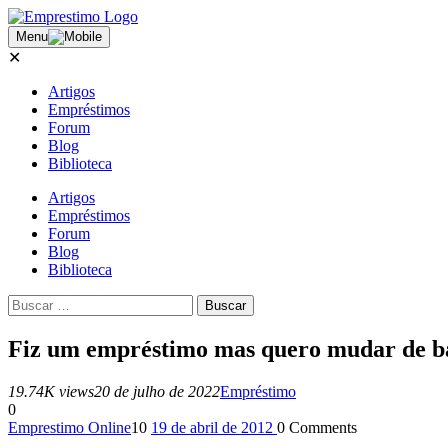
Menu
✕
Artigos
Empréstimos
Forum
Blog
Biblioteca
Artigos
Empréstimos
Forum
Blog
Biblioteca
Fiz um empréstimo mas quero mudar de ba
19.74K views
20 de julho de 2022
Empréstimo
0
Emprestimo Online
10
19 de abril de 2012
0
Comments