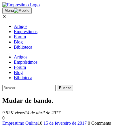
Menu
✕
Artigos
Empréstimos
Forum
Blog
Biblioteca
Artigos
Empréstimos
Forum
Blog
Biblioteca
Mudar de bando.
9.52K views
14 de abril de 2017
0
Emprestimo Online
10
15 de fevereiro de 2017
0
Comments