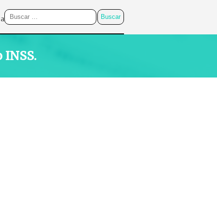
ca
 INSS.