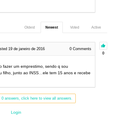
Oldest
Newest
Voted
Active
sted 19 de janeiro de 2016
0
Comments
0
so fazer um emprestimo, sendo q sou
u filho, junto ao INSS…ele tem 15 anos e recebe
 0 answers, click here to view all answers.
Login