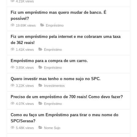
4.21K views
Fiz um empréstimo mas quero mudar de banco. É
possível?
19.69K views
Empréstimo
Fiz um empréstimo pela internet e me cobraram uma taxa
de 362 reais!
1.41K views
Empréstimo
Empréstimo para a compra de um carro.
3.85K views
Empréstimo
Quero investir mas tenho o nome sujo no SPC.
3.22K views
Investimentos
Preciso de um empréstimo de 700 reais! Como devo fazer?
4.07K views
Empréstimo
Como eu faço um Empréstimo para tirar o meu nome do
SPC/Serasa?
5.48K views
Nome Sujo