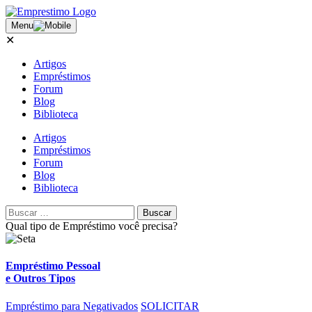
Menu
✕
Artigos
Empréstimos
Forum
Blog
Biblioteca
Artigos
Empréstimos
Forum
Blog
Biblioteca
Qual tipo de
Empréstimo
você precisa?
Empréstimo Pessoal
e Outros Tipos
Empréstimo para Negativados
SOLICITAR