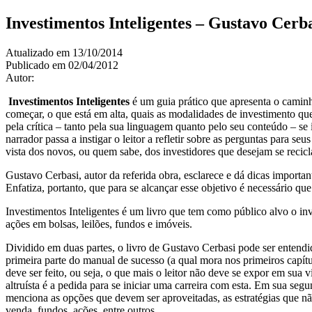
Investimentos Inteligentes – Gustavo Cerb
Atualizado em 13/10/2014
Publicado em 02/04/2012
Autor:
Emprestimo Online
Investimentos Inteligentes
é um guia prático que apresenta o caminh
começar, o que está em alta, quais as modalidades de investimento qu
pela crítica – tanto pela sua linguagem quanto pelo seu conteúdo – s
narrador passa a instigar o leitor a refletir sobre as perguntas para 
vista dos novos, ou quem sabe, dos investidores que desejam se recicl
Gustavo Cerbasi, autor da referida obra, esclarece e dá dicas importa
Enfatiza, portanto, que para se alcançar esse objetivo é necessário qu
Investimentos Inteligentes é um livro que tem como público alvo o inv
ações em bolsas, leilões, fundos e imóveis.
Dividido em duas partes, o livro de Gustavo Cerbasi pode ser enten
primeira parte do manual de sucesso (a qual mora nos primeiros capítul
deve ser feito, ou seja, o que mais o leitor não deve se expor em sua
altruísta é a pedida para se iniciar uma carreira com esta. Em sua segun
menciona as opções que devem ser aproveitadas, as estratégias que nã
venda, fundos, ações, entre outros.