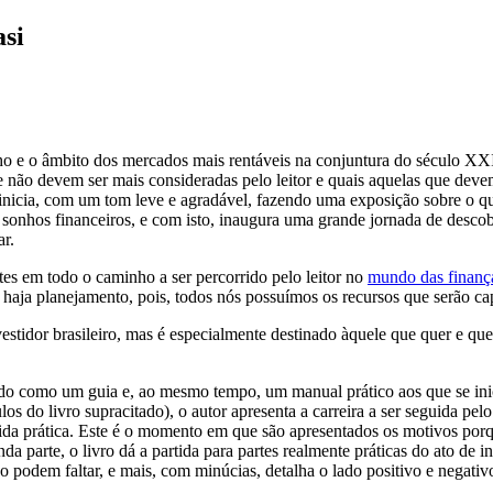
asi
o e o âmbito dos mercados mais rentáveis na conjuntura do século XXI e
e não devem ser mais consideradas pelo leitor e quais aquelas que deve
e inicia, com um tom leve e agradável, fazendo uma exposição sobre o q
seus sonhos financeiros, e com isto, inaugura uma grande jornada de des
ar.
ntes em todo o caminho a ser percorrido pelo leitor no
mundo das finanç
e haja planejamento, pois, todos nós possuímos os recursos que serão cap
estidor brasileiro, mas é especialmente destinado àquele que quer e qu
dido como um guia e, ao mesmo tempo, um manual prático aos que se i
os do livro supracitado), o autor apresenta a carreira a ser seguida pelo
 vida prática. Este é o momento em que são apresentados os motivos por
da parte, o livro dá a partida para partes realmente práticas do ato de i
o podem faltar, e mais, com minúcias, detalha o lado positivo e negati