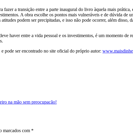
a fazer a transição entre a parte inaugural do livro àquela mais prátic
stimentos. A obra escolhe os pontos mais vulneráveis e de dúvida de um
titudes podem ser precipitadas, e isso não pode ocorrer, além disso, d
deve haver entre a vida pessoal e os investimentos, é um momento de re
s.
e pode ser encontrado no site oficial do próprio autor:
www.maisdinhei
heiro na mão sem preocupação!
ão marcados com
*