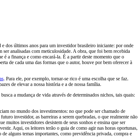
 dos últimos anos para um investidor brasileiro iniciante: por onde
m ser analisadas com meticulosidade. A obra, que foi bem recebida
ue é a finança e como encará-la. É a partir deste momento que o
coberta de cada uma das formas que o autor, houve por bem oferecer à
as
. Para ele, por exemplo, tornar-se rico é uma escolha que se faz.
azes de elevar a nossa história e a de nossa família.
e busca a mudança de vida através de determinados nichos, tais quais:
niciam no mundo dos investimentos: no que pode ser chamado de
 futuro investidor, as barreiras a serem quebradas, o que realmente não
que muitos investidores desistem de seus sonhos e ensina que ser
nvestir. Aqui, os leitores terão o guia de como agir nas horas oportunas,
vo de alguns temas importantes, como previdência privada, compra e